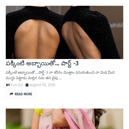
పక్కింటి అబ్బాయితో... పార్ట్ -3
పక్కింటి అబ్బాయితో... పార్ట్ -3 నా శరీరం మొత్తాం వనుకుతుంది నా మెడ మీద
ముద్దు పెట్టాడు మెల్లిగ నను తన వైపు …
Fun Jio
August 05, 2026
READ MORE