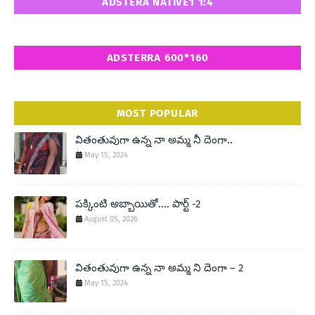
ADSTERA NATIVE1 1:4
ADSTERRA 600*160
MOST POPULAR
వితంతువుగా ఉన్న నా అమ్మ నీ దెంగా..
May 15, 2024
పక్కింటి అబ్బాయితో.... పార్ట్ -2
August 05, 2026
వితంతువుగా ఉన్న నా అమ్మ ని దెంగా – 2
May 15, 2024