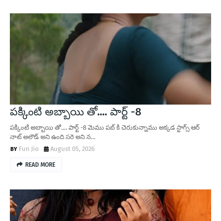
పక్కింటి అబ్బాయి తో.... పార్ట్ -8
పక్కింటి అబ్బాయి తో.... పార్ట్ -8 మెము పబ్ కి చెరుకున్నాము అక్కడ స్టాగ్స్ ఆర్
నాట్ అలౌడ్ అని ఉంది సరె అని న…
Fun Jio
August 05, 2026
READ MORE