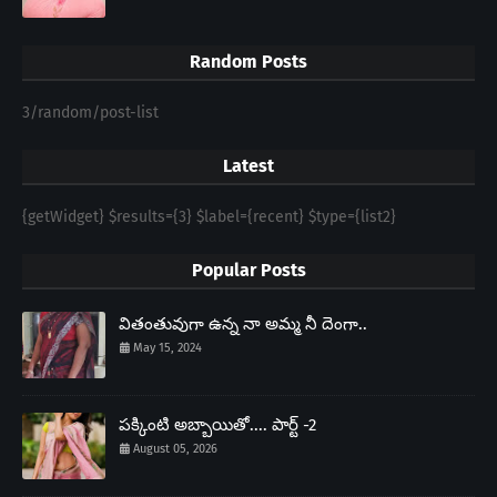
Random Posts
3/random/post-list
Latest
{getWidget} $results={3} $label={recent} $type={list2}
Popular Posts
వితంతువుగా ఉన్న నా అమ్మ నీ దెంగా..
May 15, 2024
పక్కింటి అబ్బాయితో.... పార్ట్ -2
August 05, 2026