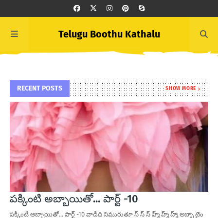
Telugu Boothu Kathalu
RECENT POSTS
SHOW MORE
పక్కింటి అబ్బాయితో... పార్ట్ -10
పక్కింటి అబ్బాయితో... పార్ట్ -10 వాడిది నిమురుతూ స్ స్ స్ హ్మ్ హ్మ్ హ్మ్ అబ్బా టైం