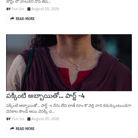
బొద్దు లొ నాలుకని నొపి తిప…
Fun Jio
August 05, 2026
READ MORE
పక్కింటి అబ్బాయితో... పార్ట్ -4
పక్కింటి అబ్బాయితో... పార్ట్ -4 నేను లేచి బాత్ రూం కొ వెల్లి నాది కడుక్కుంటుండగా
వెనకాల సౌండ్ అయి వెనక్కి చ…
Fun Jio
August 05, 2026
READ MORE