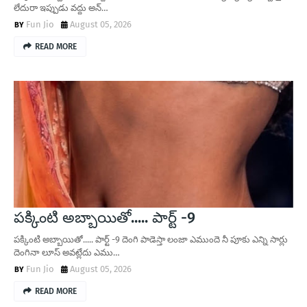
లేదురా ఇప్పుడు వద్దు అన్…
Fun Jio
August 05, 2026
READ MORE
పక్కింటి అబ్బాయితో..... పార్ట్ -9
పక్కింటి అబ్బాయితో..... పార్ట్ -9 దెంగి పాడెస్తా లంజా ఎముందె నీ పూకు ఎన్ని సార్లు
దెంగినా లూస్ అవట్లేదు ఎము…
Fun Jio
August 05, 2026
READ MORE