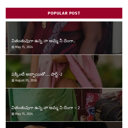
POPULAR POST
వితంతువుగా ఉన్న నా అమ్మ నీ దెంగా..
May 15, 2024
పక్కింటి అబ్బాయితో.... పార్ట్ -2
August 05, 2026
వితంతువుగా ఉన్న నా అమ్మ ని దెంగా – 2
May 15, 2024