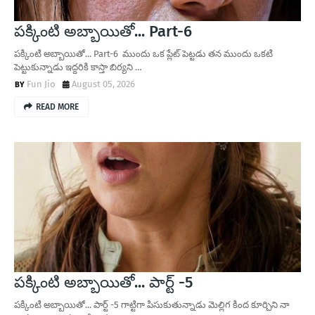
పక్కింటి అబ్బాయితో... Part-6
పక్కింటి అబ్బాయితో... Part-6 ముందు ఒక ప్లేట్ పెట్టడు తన ముందు ఒకటి
పెట్టుకున్నాడు ఇద్దరికి కాస్తా బిర్యని …
Fun Jio
August 05, 2026
READ MORE
పక్కింటి అబ్బాయితో... పార్ట్ -5
పక్కింటి అబ్బాయితో... పార్ట్ -5 గాట్టిగా పిసుకుతున్నాడు మెల్లిగ కింద కూర్చిని నా