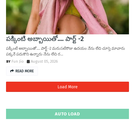
పక్కింటి అబ్బాయితో.... పార్ట్ -2
పక్కింటి అబ్బాయితో.... పార్ట్ -2 మరుసటిరొజు ఉదయం నేను లేచి చూస్తె మావారు
పక్కనే పదుకొని ఉన్నారు నేను లేచి ర…
Fun Jio
August 05, 2026
READ MORE
Load More
AUTO LOAD